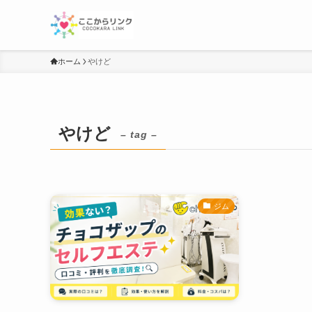
ホーム
やけど
やけど
– tag –
ジム