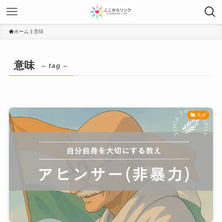
ホーム
意味
意味
– tag –
ヨガ