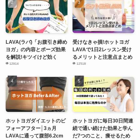
LAVA(ラバ)「お腹引き締め
受けなきゃ損!ホットヨガ
ヨガ」の内容とポーズ効果
LAVAで1日2レッスン受け
を解説!キツイけど効く
るメリットと注意点まとめ
12914
12518
ホットヨガダイエットのビ
ホットヨガに毎日30日間連
フォーアフター│3ヵ月
続で通い続けた効果と学ん
LAVAに通って腹部6.2cm
だ7つのこと、痩せるため