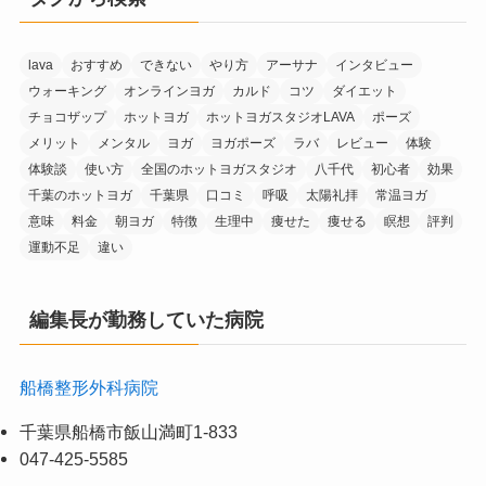
lava
おすすめ
できない
やり方
アーサナ
インタビュー
ウォーキング
オンラインヨガ
カルド
コツ
ダイエット
チョコザップ
ホットヨガ
ホットヨガスタジオLAVA
ポーズ
メリット
メンタル
ヨガ
ヨガポーズ
ラバ
レビュー
体験
体験談
使い方
全国のホットヨガスタジオ
八千代
初心者
効果
千葉のホットヨガ
千葉県
口コミ
呼吸
太陽礼拝
常温ヨガ
意味
料金
朝ヨガ
特徴
生理中
痩せた
痩せる
瞑想
評判
運動不足
違い
編集長が勤務していた病院
船橋整形外科病院
千葉県船橋市飯山満町1-833
047-425-5585