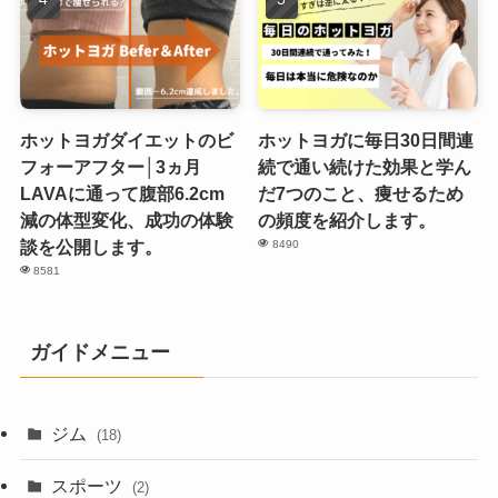
ホットヨガダイエットのビ
ホットヨガに毎日30日間連
フォーアフター│3ヵ月
続で通い続けた効果と学ん
LAVAに通って腹部6.2cm
だ7つのこと、痩せるため
減の体型変化、成功の体験
の頻度を紹介します。
談を公開します。
8490
8581
ガイドメニュー
ジム
(18)
スポーツ
(2)