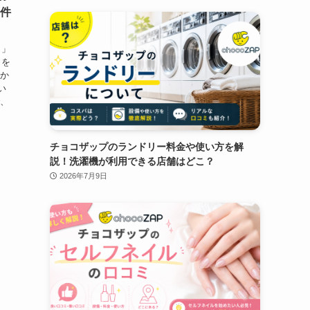
2件
？」
ミを
多か
い
で、
チョコザップのランドリー料金や使い方を解
説！洗濯機が利用できる店舗はどこ？
2026年7月9日