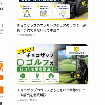
八
97
チョコザップのマッサージチェアの口コミ・評
には
口コ
判！予約できないって本当？
に
2026年8月1日
。
..
オ
チョコザップのゴルフはうるさい？実際の口コ
ミや評判を徹底解説！
2026年7月23日
橋