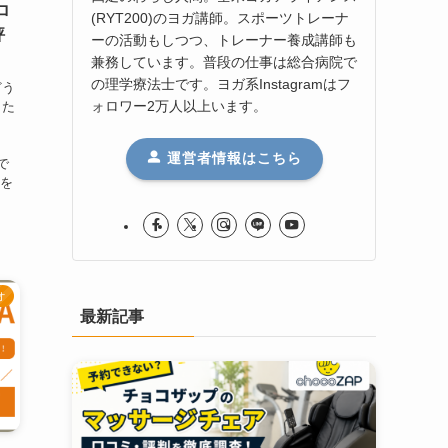
ロ
(RYT200)のヨガ講師。スポーツトレーナ
評
ーの活動もしつつ、トレーナー養成講師も
兼務しています。普段の仕事は総合病院で
の理学療法士です。ヨガ系Instagramはフ
どう
ォロワー2万人以上います。
した
運営者情報はこちら
で
ミを
オ
最新記事