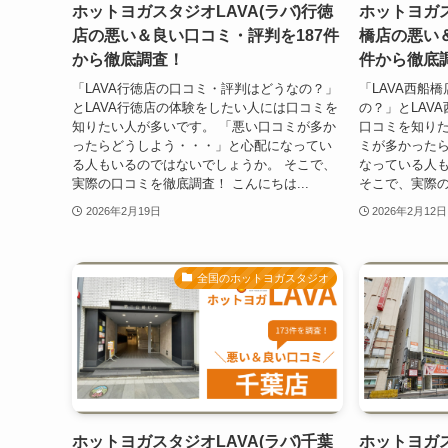
ホットヨガスタジオLAVA(ラバ)行徳
ホットヨガス
店の悪い＆良い口コミ・評判を187件
橋店の悪い＆
から徹底調査！
件から徹底
「LAVA行徳店の口コミ・評判はどうなの？」
「LAVA西船
とLAVA行徳店の体験をしたい人には口コミを
の？」とLAV
知りたい人が多いです。 「悪い口コミが多か
口コミを知りた
ったらどうしよう・・・」と心配になってい
ミが多かった
る人もいるのではないでしょうか。 そこで、
なっている人
実際の口コミを徹底調査！ こんにちは...
そこで、実際の
2026年2月19日
2026年2月12日
全国のホットヨガスタジオ
ホットヨガスタジオLAVA(ラバ)千葉
ホットヨガス