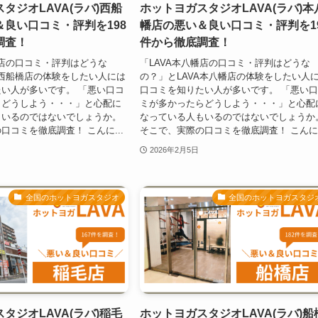
タジオLAVA(ラバ)西船
ホットヨガスタジオLAVA(ラバ)本
良い口コミ・評判を198
幡店の悪い＆良い口コミ・評判を1
調査！
件から徹底調査！
橋店の口コミ・評判はどうな
「LAVA本八幡店の口コミ・評判はどうな
A西船橋店の体験をしたい人には
の？」とLAVA本八幡店の体験をしたい人
い人が多いです。 「悪い口コ
口コミを知りたい人が多いです。 「悪い
らどうしよう・・・」と心配に
ミが多かったらどうしよう・・・」と心配
もいるのではないでしょうか。
なっている人もいるのではないでしょうか
口コミを徹底調査！ こんに...
そこで、実際の口コミを徹底調査！ こんに.
2026年2月5日
全国のホットヨガスタジオ
全国のホットヨガスタジ
タジオLAVA(ラバ)稲毛
ホットヨガスタジオLAVA(ラバ)船