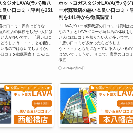
タジオLAVA(ラバ)新八
ホットヨガスタジオLAVA(ラバ)グ
良い口コミ・評判を251
ーボ蘇我店の悪い＆良い口コミ・
調査！
判を141件から徹底調査！
柱店の口コミ・評判はどうな
「LAVAグローボ蘇我店の口コミ・評判は
A新八柱店の体験をしたい人には
なの？」とLAVAグローボ蘇我店の体験を
い人が多いです。 「悪い口コ
い人には口コミを知りたい人が多いです。
らどうしよう・・・」と心配に
「悪い口コミが多かったらどうしよ
もいるのではないでしょうか。
う・・・」と心配になっている人もいるの
口コミを徹底調査！ こんに...
はないでしょうか。 そこで、実際の口コ
徹底...
2026年2月26日
全国のホットヨガスタジオ
全国のホットヨガスタジ