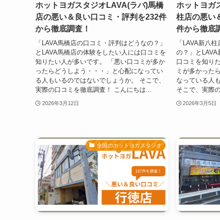
ホットヨガスタジオLAVA(ラバ)馬橋
ホットヨガス
店の悪い＆良い口コミ・評判を232件
柱店の悪い＆
から徹底調査！
件から徹底
「LAVA馬橋店の口コミ・評判はどうなの？」
「LAVA新八
とLAVA馬橋店の体験をしたい人には口コミを
の？」とLAV
知りたい人が多いです。 「悪い口コミが多か
口コミを知りた
ったらどうしよう・・・」と心配になってい
ミが多かった
る人もいるのではないでしょうか。 そこで、
なっている人
実際の口コミを徹底調査！ こんにちは...
そこで、実際の
2026年3月12日
2026年3月5日
全国のホットヨガスタジオ