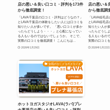
店の悪い＆良い口コミ・評判を173件
店の悪い＆良
から徹底調査！
から徹底調
「LAVA千葉店の口コミ・評判はどうなの？」
「LAVA稲毛
とLAVA千葉店の体験をしたい人には口コミを
とLAVA稲毛
知りたい人が多いです。 「悪い口コミが多か
知りたい人が多
ったらどうしよう・・・」と心配になってい
ったらどうし
る人もいるのではないでしょうか。 そこで、
る人もいるので
実際の口コミを徹底調査！ こんにちは...
実際の口コミを
2026年1月29日
2026年1月22日
全国のホットヨガスタジオ
ホットヨガスタジオLAVA(ラバ)プレ
ナ幕張店の悪い＆良い口コミ・評判