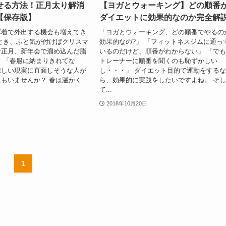
せる方法！正月太り解消
【ヨガとウォーキング】どの順番
【保存版】
ダイエットに効果的なのか完全解説
薄着で外出する機会も増えてき
「ヨガとウォーキング、どの順番でやるの
とき、ふと気が付けばクリスマ
効果的なの?」 「フィットネスジムに通っ
お正月、新年会で溜め込んだ脂
いるのだけど、順番がわからない」 「で
 「春服に納まりきれてな
トレーナーに順番を聞くのも恥ずかしい
悲しい現実に直面しそうな人が
し・・・」 ダイエット目的で運動をする
もいませんか？ 春は温かく...
ら、効果的に実践をしたいですよね。 そ
て...
2018年10月20日
1