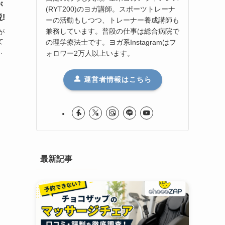
が
(RYT200)のヨガ講師。スポーツトレーナ
!
ーの活動もしつつ、トレーナー養成講師も
兼務しています。普段の仕事は総合病院で
が
て
の理学療法士です。ヨガ系Instagramはフ
も、
ォロワー2万人以上います。
な
運営者情報はこちら
し
最新記事