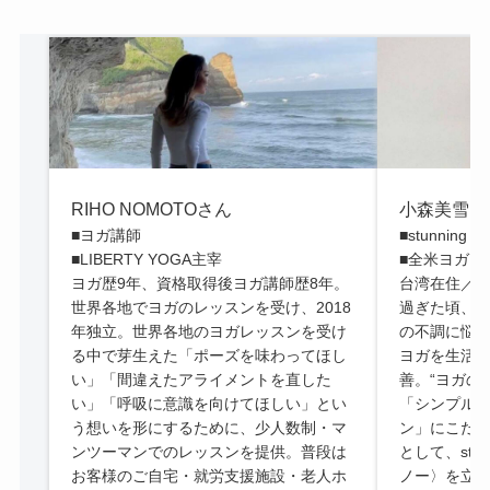
RIHO NOMOTOさん
小森美雪さ
■ヨガ講師
■stunning 
■LIBERTY YOGA主宰
■全米ヨガアラ
ヨガ歴9年、資格取得後ヨガ講師歴8年。
台湾在住／ヨ
世界各地でヨガのレッスンを受け、2018
過ぎた頃、
年独立。世界各地のヨガレッスンを受け
の不調に悩
る中で芽生えた「ポーズを味わってほし
ヨガを生活
い」「間違えたアライメントを直した
善。“ヨガの
い」「呼吸に意識を向けてほしい」とい
「シンプル
う想いを形にするために、少人数制・マ
ン」にこだ
ンツーマンでのレッスンを提供。普段は
として、stun
お客様のご自宅・就労支援施設・老人ホ
ノー〉を立