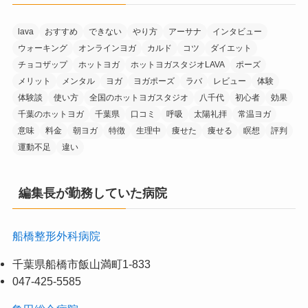
lava
おすすめ
できない
やり方
アーサナ
インタビュー
ウォーキング
オンラインヨガ
カルド
コツ
ダイエット
チョコザップ
ホットヨガ
ホットヨガスタジオLAVA
ポーズ
メリット
メンタル
ヨガ
ヨガポーズ
ラバ
レビュー
体験
体験談
使い方
全国のホットヨガスタジオ
八千代
初心者
効果
千葉のホットヨガ
千葉県
口コミ
呼吸
太陽礼拝
常温ヨガ
意味
料金
朝ヨガ
特徴
生理中
痩せた
痩せる
瞑想
評判
運動不足
違い
編集長が勤務していた病院
船橋整形外科病院
千葉県船橋市飯山満町1-833
047-425-5585